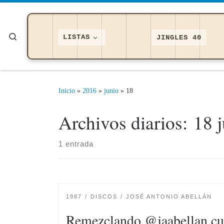
Saltar al contenido
Search
LISTAS
JINGLES 40
Inicio
»
2016
»
junio
»
18
Archivos diarios:
18 
1 entrada
1987
DISCOS
JOSÉ ANTONIO ABELLÁN
Remezclando @jaabellan cur