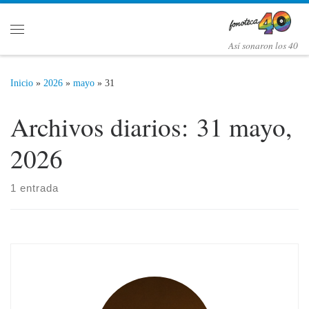
Saltar al contenido
Menú
Así­ sonaron los 40
Inicio
»
2026
»
mayo
»
31
Archivos diarios:
31 mayo,
2026
1 entrada