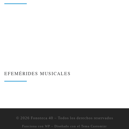
EFEMÉRIDES MUSICALES
❮
❯
© 2026
Fonoteca 40
– Todos los derechos reservados
Funciona con
WP
– Diseñado con el
Tema Customizr