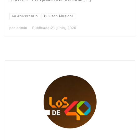
60 Aniversario
El Gran Musical
por
admin
Publicada
21 junio, 2026