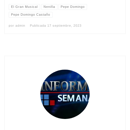
El Gran Musical
Neniña
Pepe Domingo
Pepe Domingo Castaño
por
admin
Publicada
17 septiembre, 2023