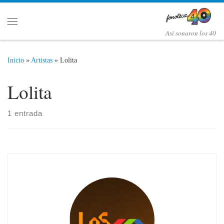
Saltar al contenido
Menú
Así­ sonaron los 40
Inicio
»
Artistas
»
Lolita
Lolita
1 entrada