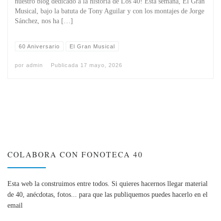
nuestro blog dedicado a la historia de Los 40! Esta semana, El Gran
Musical, bajo la batuta de Tony Aguilar y con los montajes de Jorge
Sánchez, nos ha […]
60 Aniversario
El Gran Musical
por
admin
Publicada
17 mayo, 2026
COLABORA CON FONOTECA 40
Esta web la construimos entre todos. Si quieres hacernos llegar material
de 40, anécdotas, fotos... para que las publiquemos puedes hacerlo en el
email