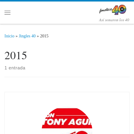
Saltar al contenido
Menú
Así­ sonaron los 40
Inicio
»
Jingles 40
»
2015
2015
1 entrada