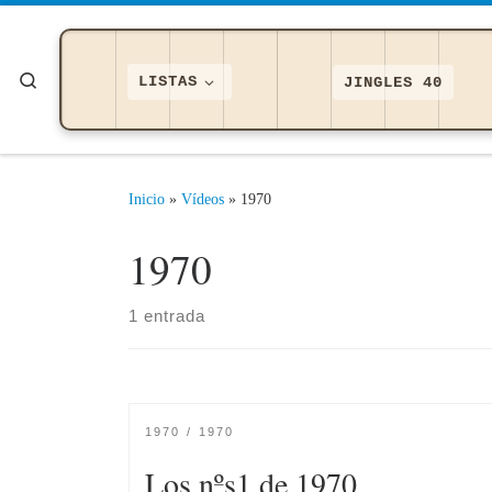
Saltar al contenido
Search
LISTAS
JINGLES 40
Inicio
»
Ví­deos
»
1970
1970
1 entrada
1970
1970
Los nºs1 de 1970