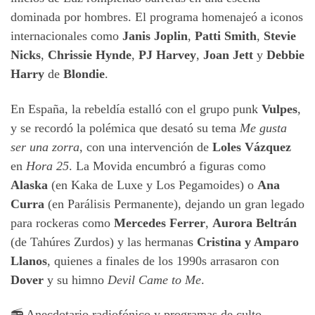
dominada por hombres. El programa homenajeó a iconos
internacionales como
Janis Joplin
,
Patti Smith
,
Stevie
Nicks
,
Chrissie Hynde
,
PJ Harvey
,
Joan Jett
y
Debbie
Harry
de
Blondie
.
En España, la rebeldía estalló con el grupo punk
Vulpes
,
y se recordó la polémica que desató su tema
Me gusta
ser una zorra
, con una intervención de
Loles Vázquez
en
Hora 25
. La Movida encumbró a figuras como
Alaska
(en Kaka de Luxe y Los Pegamoides) o
Ana
Curra
(en Parálisis Permanente), dejando un gran legado
para rockeras como
Mercedes Ferrer
,
Aurora Beltrán
(de Tahúres Zurdos) y las hermanas
Cristina y Amparo
Llanos
, quienes a finales de los 1990s arrasaron con
Dover
y su himno
Devil Came to Me
.
📻 Anecdotario radiofónico y programas de culto