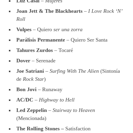
Luz Casal
–
Mujeres
Joan Jett & The Blackhearts
–
I Love Rock ‘N’
Roll
Vulpes
– Quiero
ser una zorra
Parálisis Permanente
– Quiero Ser Santa
Tahures Zurdos
– Tocaré
Dover
– Serenade
Joe Satriani
–
Surfing With The Alien
(Sintonía
de
Rock Star
)
Bon Jovi
– Runaway
AC/DC
–
Highway to Hell
Led Zeppelin
–
Stairway to Heaven
(Mencionada)
The Rolling Stones –
Satisfaction