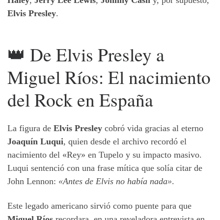
Haley
,
Jerry Lee Lewis
,
Johnny Cash
y, por supuesto,
Elvis Presley
.
👑 De Elvis Presley a
Miguel Ríos: El nacimiento
del Rock en España
La figura de
Elvis Presley
cobró vida gracias al eterno
Joaquín Luqui
, quien desde el archivo recordó el
nacimiento del «Rey» en Tupelo y su impacto masivo.
Luqui sentenció con una frase mítica que solía citar de
John Lennon:
«Antes de Elvis no había nada»
.
Este legado americano sirvió como puente para que
Miguel Ríos
recordara, en una reveladora entrevista en