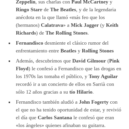
Zeppelin
, sus charlas con
Paul McCartney
y
Ringo Starr
de
The Beatles
, y de la legendaria
anécdota en la que llamó «más feo que los
(hermanos)
Calatrava
» a
Mick Jagger
(y
Keith
Richards
) de
The Rolling Stones
.
Fernandisco
desmiente el clásico rumor del
enfrentamiento entre
Beatles
y
Rolling Stones
Además, descubrimos que
David Gilmour
(
Pink
Floyd
) le confesó a Fernandisco que las drogas en
los 1970s las tomaba el público, y
Tony Aguilar
recordó ir a un concierto de ellos en Sarrià con
sólo 12 años gracias a su
tío Hilario
.
Fernandisco también aludió a
John Fogerty
con
el que no ha tenido oportunidad de estar, y revivió
el día que
Carlos Santana
le confesó que eran
«los ángeles» quienes afinaban su guitarra.