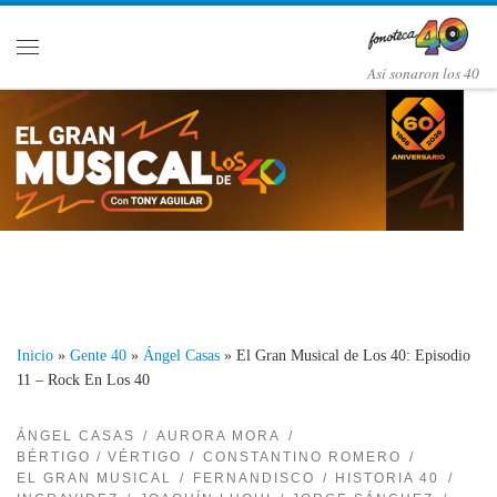
Saltar al contenido
Menú
Así­ sonaron los 40
Inicio
»
Gente 40
»
Ángel Casas
»
El Gran Musical de Los 40: Episodio
11 – Rock En Los 40
ÁNGEL CASAS
AURORA MORA
BÉRTIGO / VÉRTIGO
CONSTANTINO ROMERO
EL GRAN MUSICAL
FERNANDISCO
HISTORIA 40