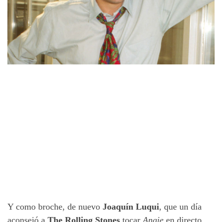
Y como broche, de nuevo
Joaquín Luqui
, que un día
aconsejó a
The Rolling Stones
tocar
Angie
en directo,