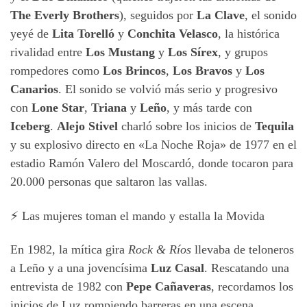
The Everly Brothers
), seguidos por
La Clave
, el sonido
yeyé de
Lita Torelló
y
Conchita Velasco
, la histórica
rivalidad entre
Los Mustang
y
Los Sírex
, y grupos
rompedores como
Los Brincos
,
Los Bravos
y
Los
Canarios
. El sonido se volvió más serio y progresivo
con
Lone Star
,
Triana
y
Leño
, y más tarde con
Iceberg
.
Alejo Stivel
charló sobre los inicios de
Tequila
y su explosivo directo en «La Noche Roja» de 1977 en el
estadio Ramón Valero del Moscardó, donde tocaron para
20.000 personas que saltaron las vallas.
⚡ Las mujeres toman el mando y estalla la Movida
En 1982, la mítica gira
Rock & Ríos
llevaba de teloneros
a Leño y a una jovencísima
Luz Casal
. Rescatando una
entrevista de 1982 con
Pepe Cañaveras
, recordamos los
inicios de Luz rompiendo barreras en una escena