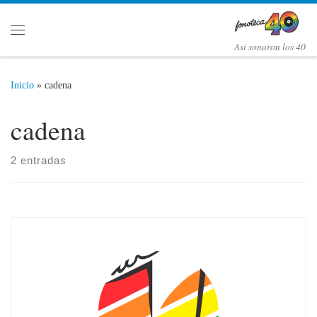
Saltar al contenido
Menú
Así­ sonaron los 40
Inicio
»
cadena
cadena
2 entradas