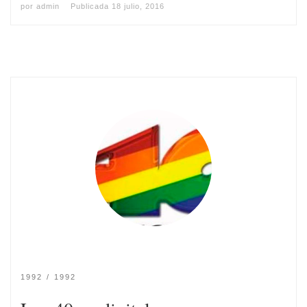
por
admin
Publicada
18 julio, 2016
1992
1992