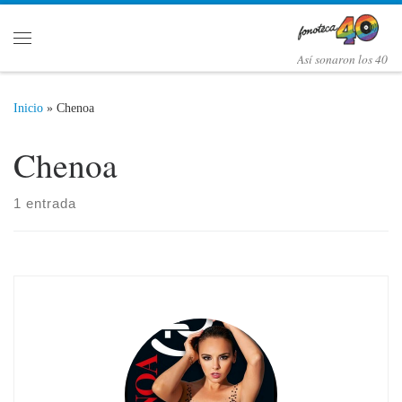
Saltar al contenido
Menú
Así­ sonaron los 40
Inicio
»
Chenoa
Chenoa
1 entrada