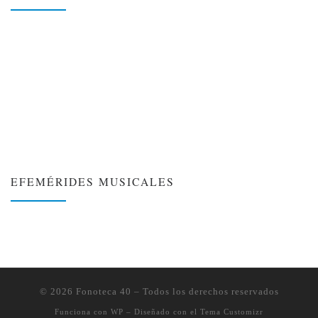
EFEMÉRIDES MUSICALES
❮
❯
© 2026
Fonoteca 40
– Todos los derechos reservados
Funciona con
WP
– Diseñado con el
Tema Customizr