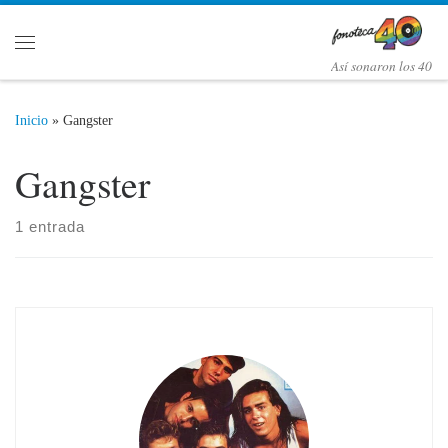
Saltar al contenido
Menú
Así­ sonaron los 40
Inicio
»
Gangster
Gangster
1 entrada