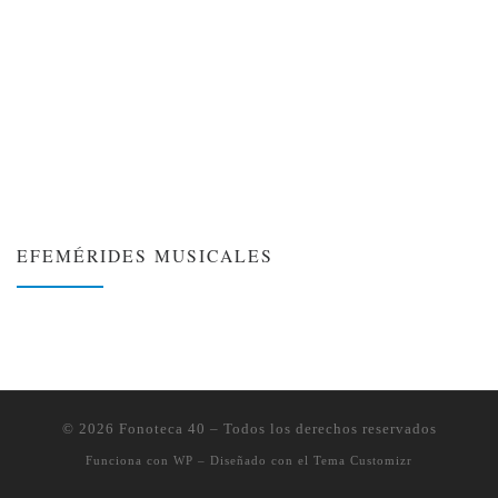
EFEMÉRIDES MUSICALES
❮
❯
© 2026
Fonoteca 40
– Todos los derechos reservados
Funciona con
WP
– Diseñado con el
Tema Customizr