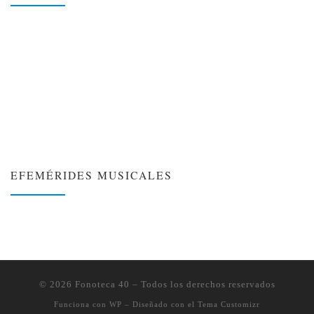
EFEMÉRIDES MUSICALES
❮
❯
© 2026
Fonoteca 40
– Todos los derechos reservados
Funciona con
WP
– Diseñado con el
Tema Customizr