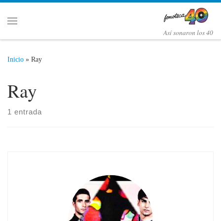
Saltar al contenido
Menú
Así­ sonaron los 40
Inicio
»
Ray
Ray
1 entrada