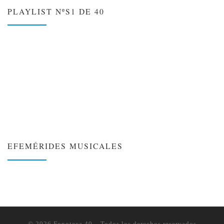
PLAYLIST NºS1 DE 40
EFEMÉRIDES MUSICALES
❮
❯
© 2026
Fonoteca 40
– Todos los derechos reservados