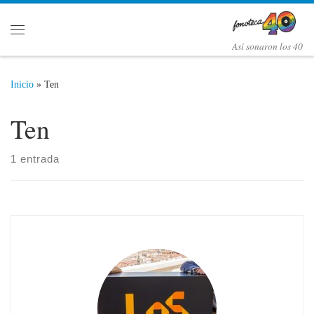
Saltar al contenido
Menú
Así­ sonaron los 40
Inicio
»
Ten
Ten
1 entrada