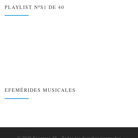
PLAYLIST NºS1 DE 40
EFEMÉRIDES MUSICALES
❮
❯
© 2026
Fonoteca 40
– Todos los derechos reservados