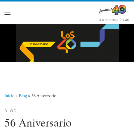
Saltar al contenido
Menú
Así­ sonaron los 40
Inicio
»
Blog
»
56 Aniversario
BLOG
56 Aniversario