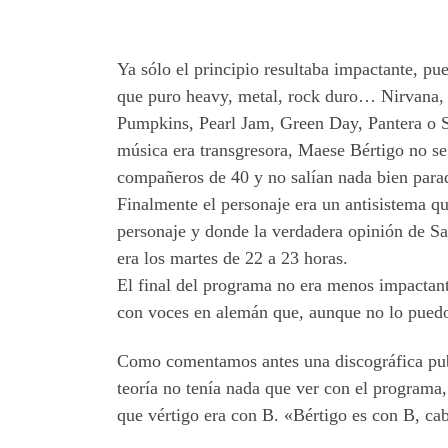
Ya sólo el principio resultaba impactante, p
que puro heavy, metal, rock duro… Nirvana,
Pumpkins, Pearl Jam, Green Day, Pantera o Se
música era transgresora, Maese Bértigo no se c
compañeros de 40 y no salí­an nada bien par
Finalmente el personaje era un antisistema 
personaje y donde la verdadera opinión de Sa
era los martes de 22 a 23 horas.
El final del programa no era menos impactante
con voces en alemán que, aunque no lo puedo a
Como comentamos antes una discográfica pub
teoría no tení­a nada que ver con el programa
que vértigo era con B. «Bértigo es con B, ca