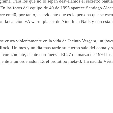
ograma. Para los que no lo sepan desvelamos el secreto: Santi
 En las fotos del equipo de 40 de 1995 aparece Santiago Alca
e en 40, por tanto, es evidente que es la persona que se esco
 la canción »A warm place» de Nine Inch Nails y con esta i
e cruza violentamente en la vida de Jacinto Vergara, un jove
Rock. Un mes y un dí­a más tarde su cuerpo sale del coma y s
u corazón late, siente con fuerza. El 27 de marzo de 1994 los
mente a un ordenador. Es el prototipo meta-3. Ha nacido Vért