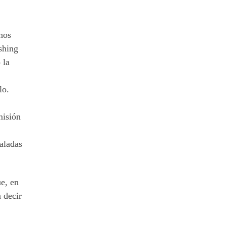
nos
shing
 la
lo.
misión
aladas
e, en
 decir