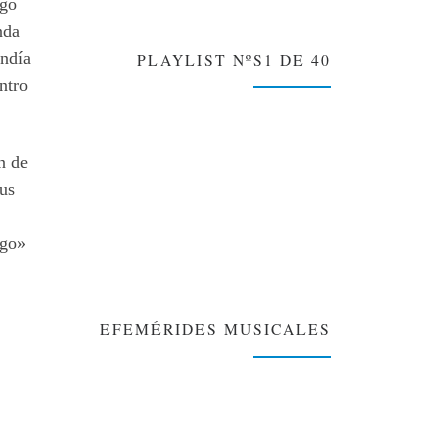
ago
nda
ndí­a
PLAYLIST NºS1 DE 40
ntro
n de
us
igo»
EFEMÉRIDES MUSICALES
❯
❮