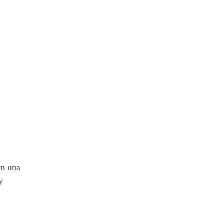
on una
y