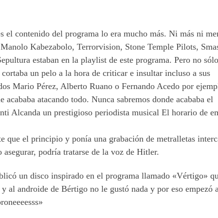
ues el contenido del programa lo era mucho más. Ni más ni me
 Manolo Kabezabolo, Terrorvision, Stone Temple Pilots, Sma
pultura estaban en la playlist de este programa. Pero no sólo
ortaba un pelo a la hora de criticar e insultar incluso a sus
ados Mario Pérez, Alberto Ruano o Fernando Acedo por ejemp
que acababa atacando todo. Nunca sabremos donde acababa el
nti Alcanda un prestigioso periodista musical El horario de e
 que el principio y ponía una grabación de metralletas interc
segurar, podría tratarse de la voz de Hitler.
licó un disco inspirado en el programa llamado «Vértigo» qu
, y al androide de Bértigo no le gustó nada y por eso empezó a
broneeeesss»