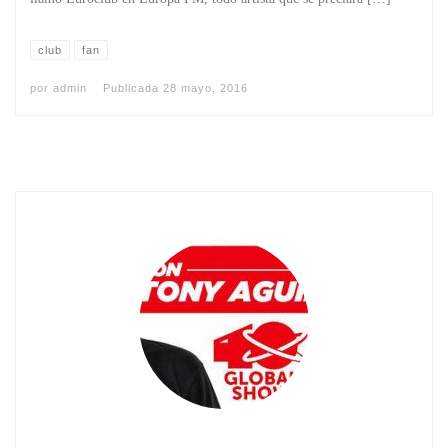
club
fan
por
admin
Publicada
28 mayo, 2016