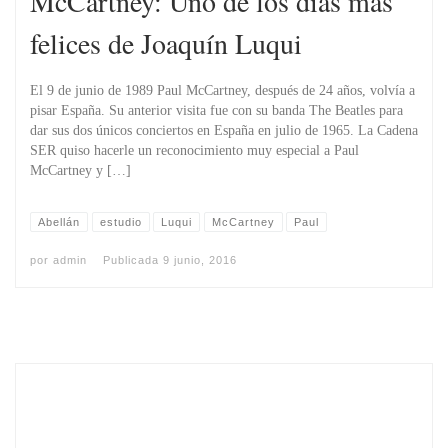
McCartney: Uno de los dí­as más
felices de Joaquí­n Luqui
El 9 de junio de 1989 Paul McCartney, después de 24 años, volvía a
pisar España. Su anterior visita fue con su banda The Beatles para
dar sus dos únicos conciertos en España en julio de 1965. La Cadena
SER quiso hacerle un reconocimiento muy especial a Paul
McCartney y […]
Abellán
estudio
Luqui
McCartney
Paul
por
admin
Publicada
9 junio, 2016