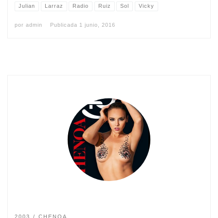
Julian
Larraz
Radio
Ruiz
Sol
Vicky
por
admin
Publicada
1 junio, 2016
2003
CHENOA