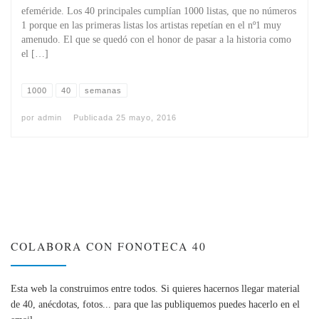
efeméride. Los 40 principales cumplían 1000 listas, que no números
1 porque en las primeras listas los artistas repetí­an en el nº1 muy
amenudo. El que se quedó con el honor de pasar a la historia como
el […]
1000
40
semanas
por
admin
Publicada
25 mayo, 2016
COLABORA CON FONOTECA 40
Esta web la construimos entre todos. Si quieres hacernos llegar material
de 40, anécdotas, fotos... para que las publiquemos puedes hacerlo en el