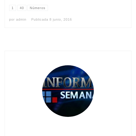
1
40
Números
por
admin
Publicada
8 junio, 2016