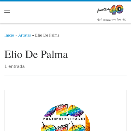
Saltar al contenido
Menú
Así­ sonaron los 40
Inicio
»
Artistas
»
Elio De Palma
Elio De Palma
1 entrada