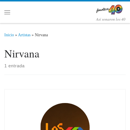
Saltar al contenido
Menú
Así­ sonaron los 40
Inicio
»
Artistas
»
Nirvana
Nirvana
1 entrada