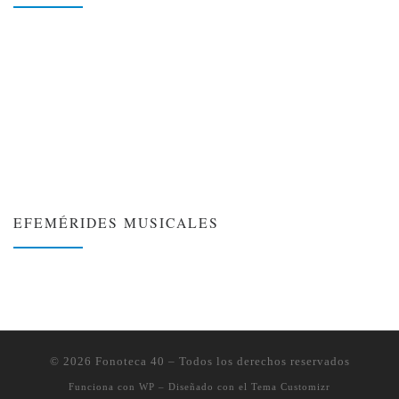
EFEMÉRIDES MUSICALES
❮
❯
© 2026
Fonoteca 40
– Todos los derechos reservados
Funciona con
WP
– Diseñado con el
Tema Customizr