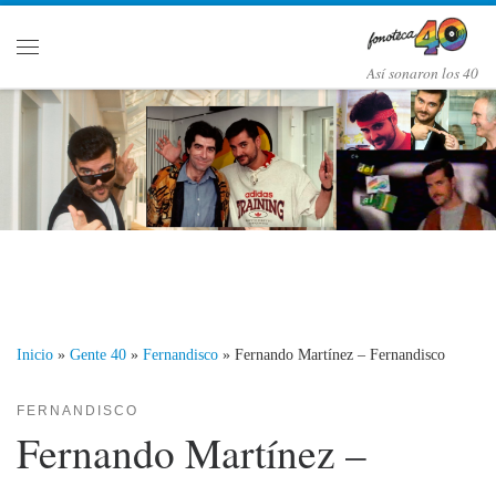
Saltar al contenido
Menú
Así­ sonaron los 40
Inicio
»
Gente 40
»
Fernandisco
»
Fernando Martí­nez – Fernandisco
FERNANDISCO
Fernando Martí­nez –