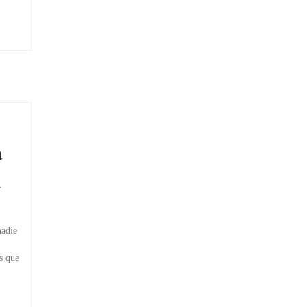
a
a
nadie
s que