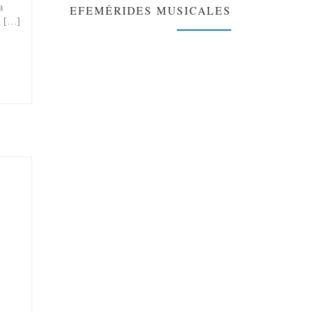
a
EFEMÉRIDES MUSICALES
u […]
❯
❮