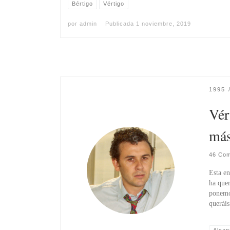
Bértigo
Vértigo
por
admin
Publicada
1 noviembre, 2019
1995
Vér
más
46 Com
Esta e
ha quer
ponemo
querái