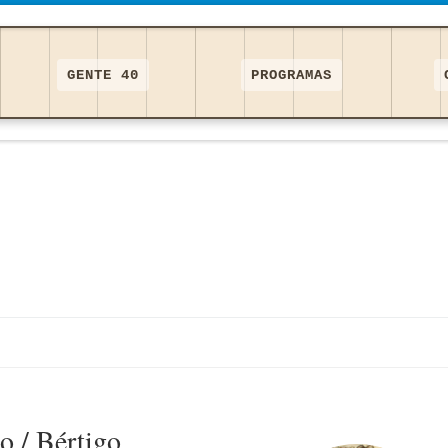
GENTE 40
PROGRAMAS
o / Bértigo