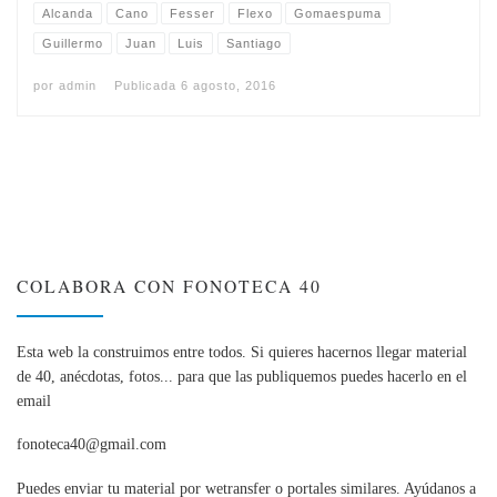
Alcanda
Cano
Fesser
Flexo
Gomaespuma
Guillermo
Juan
Luis
Santiago
por
admin
Publicada
6 agosto, 2016
COLABORA CON FONOTECA 40
Esta web la construimos entre todos. Si quieres hacernos llegar material
de 40, anécdotas, fotos... para que las publiquemos puedes hacerlo en el
email
fonoteca40@gmail.com
Puedes enviar tu material por wetransfer o portales similares. Ayúdanos a