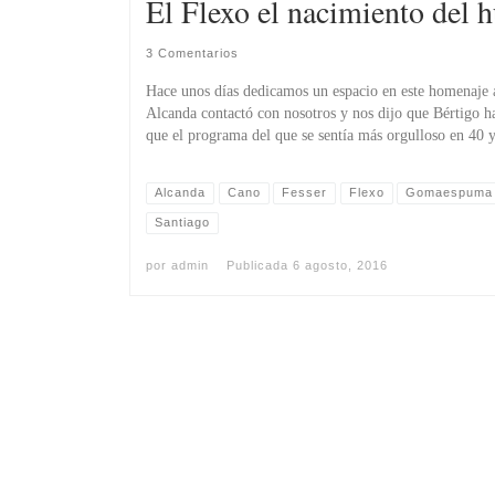
El Flexo el nacimiento del 
3 Comentarios
Hace unos días dedicamos un espacio en este homenaje a
Alcanda contactó con nosotros y nos dijo que Bértigo h
que el programa del que se sentí­a más orgulloso en 40 
Alcanda
Cano
Fesser
Flexo
Gomaespuma
Santiago
por
admin
Publicada
6 agosto, 2016