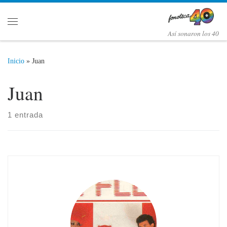
Saltar al contenido
Menú
Así­ sonaron los 40
Inicio
»
Juan
Juan
1 entrada