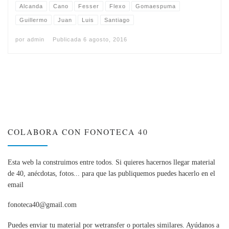
Alcanda
Cano
Fesser
Flexo
Gomaespuma
Guillermo
Juan
Luis
Santiago
por
admin
Publicada
6 agosto, 2016
COLABORA CON FONOTECA 40
Esta web la construimos entre todos. Si quieres hacernos llegar material
de 40, anécdotas, fotos... para que las publiquemos puedes hacerlo en el
email
fonoteca40@gmail.com
Puedes enviar tu material por wetransfer o portales similares. Ayúdanos a