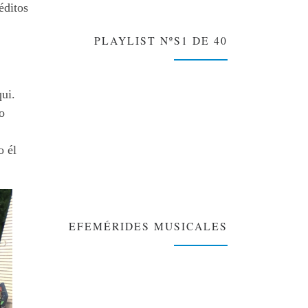
éditos
PLAYLIST NºS1 DE 40
ui.
o
o él
EFEMÉRIDES MUSICALES
❯
❮