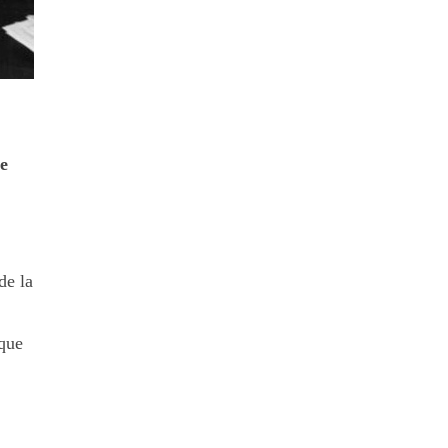
e
de la
 que