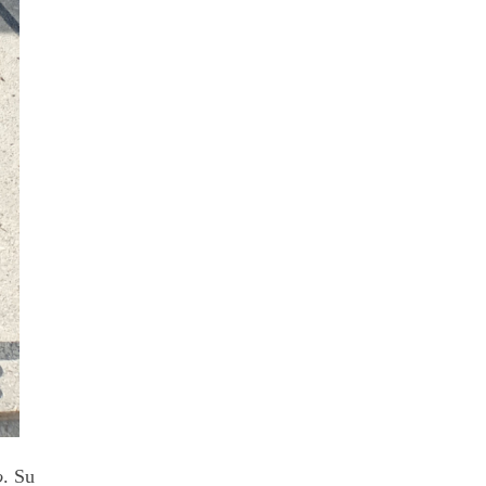
o
. Su