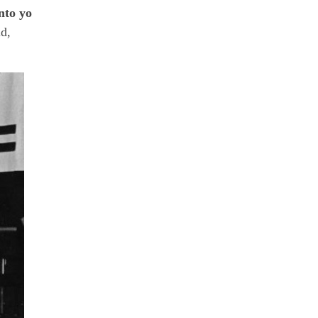
nto yo
id,