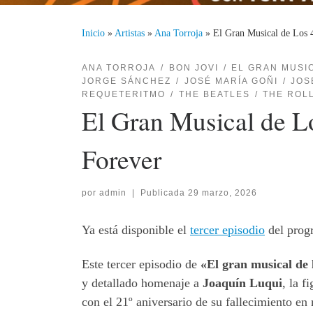
Inicio
»
Artistas
»
Ana Torroja
»
El Gran Musical de Los 
ANA TORROJA
BON JOVI
EL GRAN MUSI
JORGE SÁNCHEZ
JOSÉ MARÍA GOÑI
JOS
REQUETERITMO
THE BEATLES
THE ROL
El Gran Musical de L
Forever
por
admin
|
Publicada
29 marzo, 2026
Ya está disponible el
tercer episodio
del progr
Este tercer episodio de
«El gran musical de 
y detallado homenaje a
Joaquín Luqui
, la f
con el 21º aniversario de su fallecimiento 