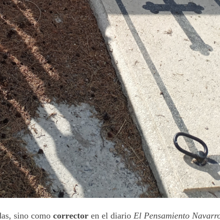
ndas, sino como
corrector
en el diario
El Pensamiento Navarr