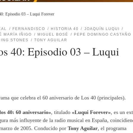
40: Episodio 03 – Luqui Forever
CAL
FERNANDISCO
HISTORIA 40
JOAQUÍN LUQUI
É MARÍA IÑIGO
MIGUEL BOSÉ
PEPE DOMINGO CASTAÑO
LING STONES
TONY AGUILAR
os 40: Episodio 03 – Luqui
ama que celebra el 60 aniversario de Los 40 (principales).
los 40: 60 aniversario»
, titulado
«Luqui Forever»
, es un ex
igura más influyente de la radio musical en España, coincidie
en marzo de 2005. Conducido por
Tony Aguilar
, el programa