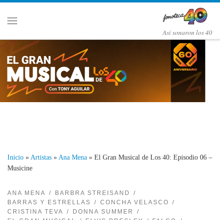
Saltar al contenido
Menú
Así­ sonaron los 40
Inicio
»
Artistas
»
Ana Mena
»
El Gran Musical de Los 40: Episodio 06 –
Musicine
ANA MENA
BARBRA STREISAND
BARRAS Y ESTRELLAS
CONCHA VELASCO
CRISTINA TEVA
DONNA SUMMER