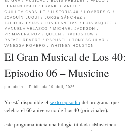
EL GRAN MUSICAL
ELVIS PRESLEY
FALCO
FERNANDISCO
FRANK BLANCO
GUILLÉM CABALLÉ
HISTORIA 40
HOMBRES G
JOAQUÍN LUQUI
JORGE SÁNCHEZ
JULIO IGLESIAS
LOS PLANETAS
LUIS VAQUEO
MANUELA VELASCO
MICHAEL JACKSON
PRIMAVERA POP
QUEEN
RADIOSHOW
RAFAEL REVERT
RAPHAEL
TONY AGUILAR
VANESSA ROMERO
WHITNEY HOUSTON
El Gran Musical de Los 40:
Episodio 06 – Musicine
por
admin
|
Publicada
19 abril, 2026
Ya está disponible el
sexto episodio
del programa que
celebra el 60 aniversario de Los 40 (principales).
este programa inicia una bilogía titulada «Musicine»,