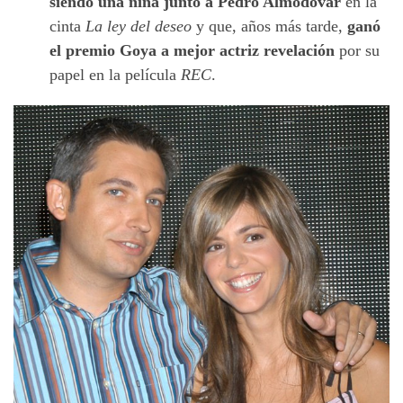
siendo una niña junto a Pedro Almodóvar
en la
cinta
La ley del deseo
y que, años más tarde,
ganó
el premio Goya a mejor actriz revelación
por su
papel en la película
REC
.