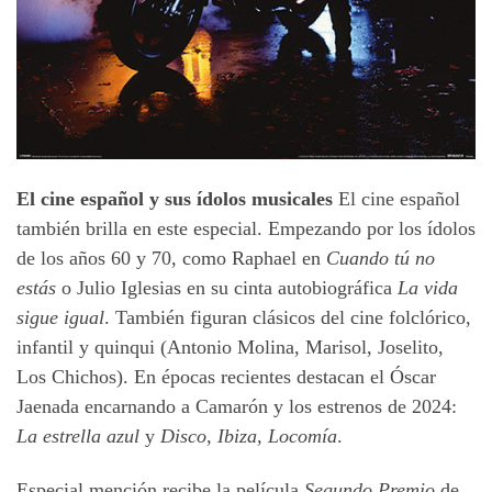
El cine español y sus ídolos musicales
El cine español
también brilla en este especial. Empezando por los ídolos
de los años 60 y 70, como Raphael en
Cuando tú no
estás
o Julio Iglesias en su cinta autobiográfica
La vida
sigue igual
. También figuran clásicos del cine folclórico,
infantil y quinqui (Antonio Molina, Marisol, Joselito,
Los Chichos). En épocas recientes destacan el Óscar
Jaenada encarnando a Camarón y los estrenos de 2024:
La estrella azul
y
Disco, Ibiza, Locomía
.
Especial mención recibe la película
Segundo Premio
de