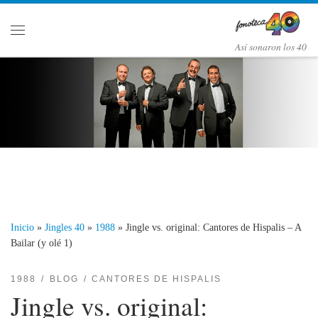
Saltar al contenido
Menú
Así­ sonaron los 40
Inicio
»
Jingles 40
»
1988
»
Jingle vs. original: Cantores de Hispalis – A
Bailar (y olé 1)
1988
BLOG
CANTORES DE HISPALIS
Jingle vs. original: