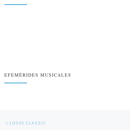
EFEMÉRIDES MUSICALES
❮
❯
Navegación de entradas
Entrada anterior
LOS40 CLASSIC