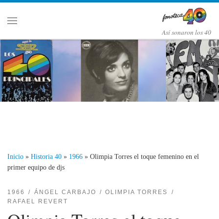
Saltar al contenido
Menú
Así­ sonaron los 40
Inicio
»
Historia 40
»
1966
»
Olimpia Torres el toque femenino en el
primer equipo de djs
1966
ÁNGEL CARBAJO
OLIMPIA TORRES
RAFAEL REVERT