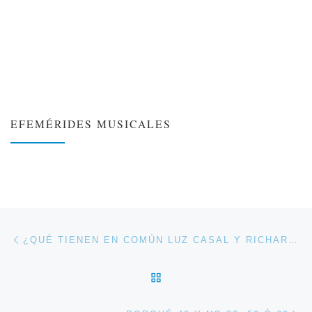
EFEMÉRIDES MUSICALES
❮
❯
Navegación de entradas
Entrada anterior
¿QUÉ TIENEN EN COMÚN LUZ CASAL Y RICHARD MARX?
VOLVER A LA LISTA DE 
En