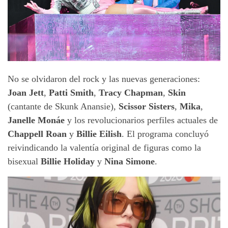
No se olvidaron del rock y las nuevas generaciones:
Joan Jett
,
Patti Smith
,
Tracy Chapman
,
Skin
(cantante de Skunk Anansie),
Scissor Sisters
,
Mika
,
Janelle Monáe
y los revolucionarios perfiles actuales de
Chappell Roan
y
Billie Eilish
. El programa concluyó
reivindicando la valentía original de figuras como la
bisexual
Billie Holiday
y
Nina Simone
.