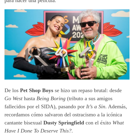
para hacer una película.
De los
Pet Shop Boys
se hizo un repaso brutal: desde
Go West
hasta
Being Boring
(tributo a sus amigos
fallecidos por el SIDA), pasando por
It’s a Sin
. Además,
recordamos cómo salvaron del ostracismo a la icónica
cantante bisexual
Dusty Springfield
con el éxito
What
Have I Done To Deserve This?
.