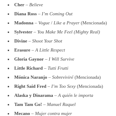
Cher
–
Believe
Diana Ross
–
I’m Coming Out
Madonna
–
Vogue
/
Like a Prayer
(Mencionada)
Sylvester
–
You Make Me Feel (Mighty Real)
Divine
–
Shoot Your Shot
Erasure
–
A Little Respect
Gloria Gaynor
–
I Will Survive
Little Richard
–
Tutti Frutti
Mónica Naranjo
–
Sobreviviré
(Mencionada)
Right Said Fred
–
I’m Too Sexy
(Mencionada)
Alaska y Dinarama
–
A quién le importa
Tam Tam Go!
–
Manuel Raquel
Mecano
–
Mujer contra mujer