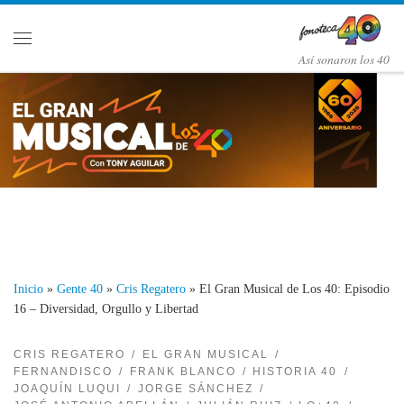
Saltar al contenido
Menú
Así­ sonaron los 40
Inicio
»
Gente 40
»
Cris Regatero
»
El Gran Musical de Los 40: Episodio
16 – Diversidad, Orgullo y Libertad
CRIS REGATERO
EL GRAN MUSICAL
FERNANDISCO
FRANK BLANCO
HISTORIA 40
JOAQUÍN LUQUI
JORGE SÁNCHEZ