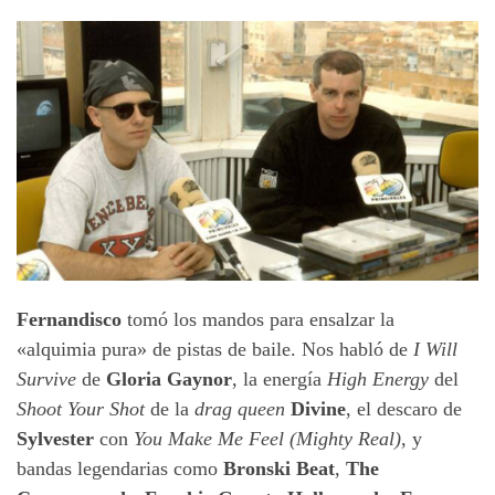
Fernandisco
tomó los mandos para ensalzar la
«alquimia pura» de pistas de baile. Nos habló de
I Will
Survive
de
Gloria Gaynor
, la energía
High Energy
del
Shoot Your Shot
de la
drag queen
Divine
, el descaro de
Sylvester
con
You Make Me Feel (Mighty Real)
, y
bandas legendarias como
Bronski Beat
,
The