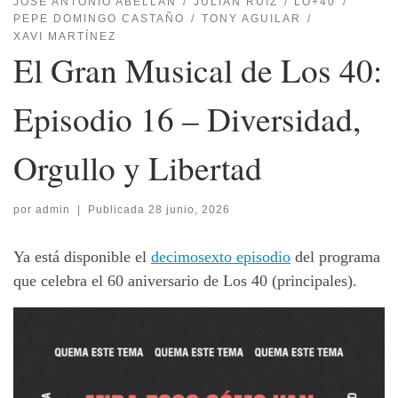
JOSÉ ANTONIO ABELLÁN
JULIÁN RUIZ
LO+40
PEPE DOMINGO CASTAÑO
TONY AGUILAR
XAVI MARTÍNEZ
El Gran Musical de Los 40:
Episodio 16 – Diversidad,
Orgullo y Libertad
por
admin
|
Publicada
28 junio, 2026
Ya está disponible el
decimosexto episodio
del programa
que celebra el 60 aniversario de Los 40 (principales).